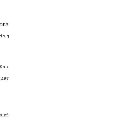
emph
 drug
 Kan
.1467
n of