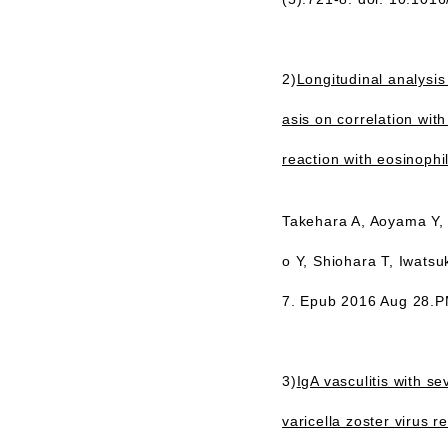
2)
Longitudinal analysis
asis on correlation wi
reaction with eosinoph
Takehara A, Aoyama Y,
o Y, Shiohara T, Iwats
7. Epub 2016 Aug 28.
3)
IgA vasculitis with s
varicella zoster virus re