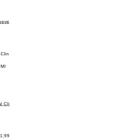
 seve
Clin
PMI
l Cli
 1;99