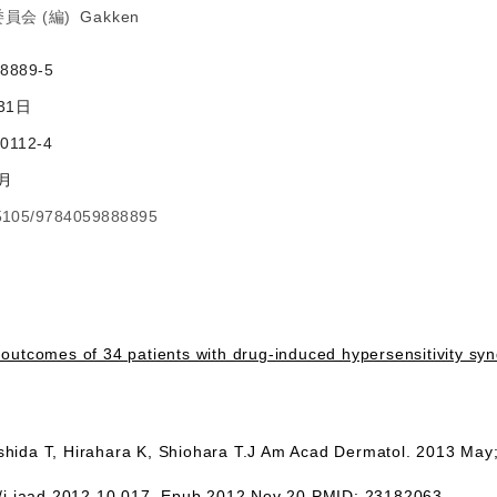
集委員会 (編)
Gakken
8889-5
31日
0112-4
月
.15105/9784059888895
outcomes of 34 patients with drug-induced hypersensitivity synd
Ishida T, Hirahara K, Shiohara T.J Am Acad Dermatol. 2013 May
6/j.jaad.2012.10.017. Epub 2012 Nov 20.PMID: 23182063