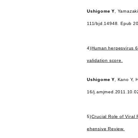
Ushigome Y
, Yamazaki
111/bjd.14948. Epub 
4)
Human herpesvirus 6 
validation score.
Ushigome Y
, Kano Y, 
16/j.amjmed.2011.10.0
5)
Crucial Role of Vira
ehensive Review.