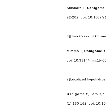
Shiohara T,
Ushigome
92-202. doi: 10.1007/
6)
[Two Cases of Chromo
Mitomo T,
Ushigome Y
doi: 10.3314/mmj.15-
7)
Localized hypohidros
Ushigome Y
, Sato Y, 
(1):160-162. doi: 10.1