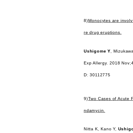
8)
Monocytes are involv
re drug eruptions.
Ushigome Y
, Mizukawa
Exp Allergy. 2018 Nov;
D: 30112775
9)
Two Cases of Acute F
ndamycin.
Nitta K, Kano Y,
Ushig