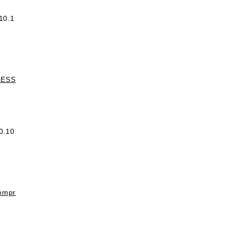
10.1
DRESS
0.10
Compr