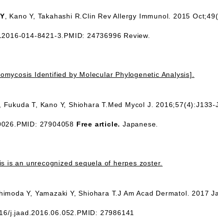
 Y
, Kano Y, Takahashi R.Clin Rev Allergy Immunol. 2015 Oct;49(
s12016-014-8421-3.PMID: 24736996 Review.
mycosis Identified by Molecular Phylogenetic Analysis].
, Fukuda T, Kano Y, Shiohara T.Med Mycol J. 2016;57(4):J133-
00026.PMID: 27904058
Free article.
Japanese.
is is an unrecognized sequela of herpes zoster.
Shimoda Y, Yamazaki Y, Shiohara T.J Am Acad Dermatol. 2017 J
016/j.jaad.2016.06.052.PMID: 27986141