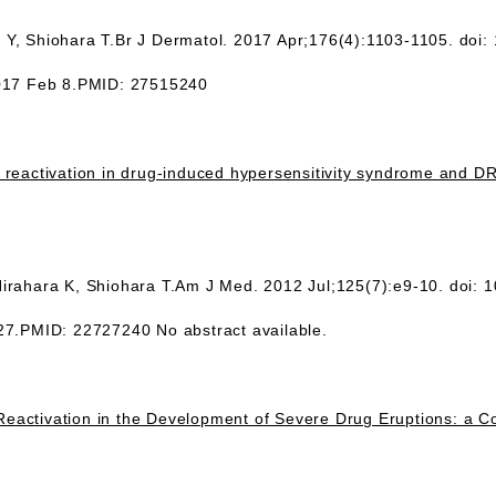
 Y, Shiohara T.Br J Dermatol. 2017 Apr;176(4):1103-1105. doi: 
2017 Feb 8.PMID: 27515240
reactivation in drug-induced hypersensitivity syndrome and 
Hirahara K, Shiohara T.Am J Med. 2012 Jul;125(7):e9-10. doi: 1
27.PMID: 22727240 No abstract available.
l Reactivation in the Development of Severe Drug Eruptions: a 