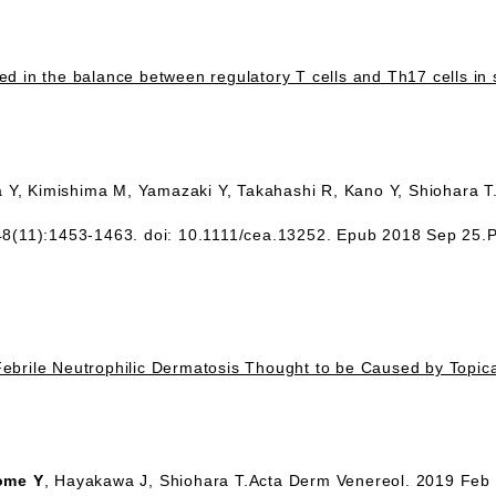
ed in the balance between regulatory T cells and Th17 cells in
 Y, Kimishima M, Yamazaki Y, Takahashi R, Kano Y, Shiohara T.
48(11):1453-1463. doi: 10.1111/cea.13252. Epub 2018 Sep 25.
ebrile Neutrophilic Dermatosis Thought to be Caused by Topica
ome Y
, Hayakawa J, Shiohara T.Acta Derm Venereol. 2019 Feb