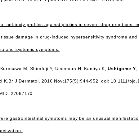
 of antibody profiles against plakins in severe drug eruptions: 
th tissue damage in drug-induced hypersensitivity syndrome and
ilia and systemic symptoms.
 Kurosawa M, Shirafuji Y, Umemura H, Kamiya K,
Ushigome Y
,
uki K.Br J Dermatol. 2016 Nov;175(5):944-952. doi: 10.1111/bjd
PMID: 27087170
evere gastrointestinal symptoms may be an unusual manifestatio
activation.