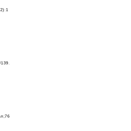
2):1
J139.
an;76